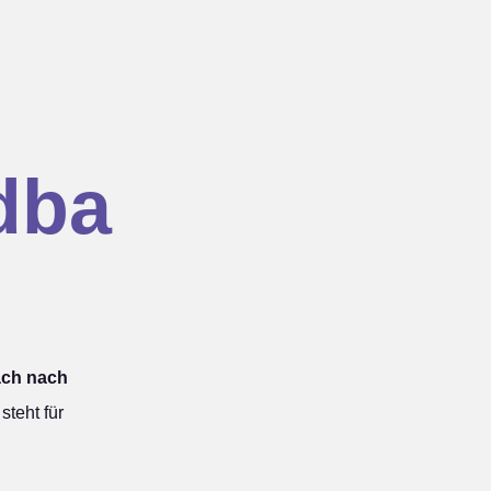
dba
ach nach
teht für