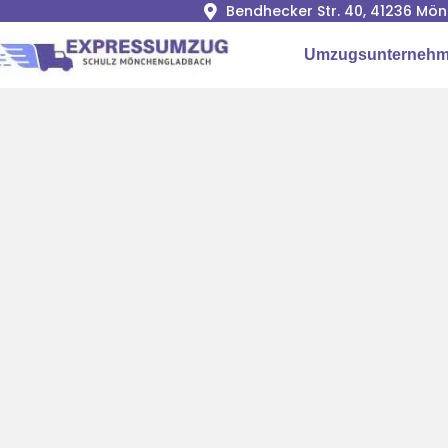
Bendhecker Str. 40, 41236 M
Umzugsunterneh