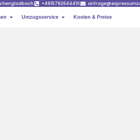
önchengladbach
+4915792644410
anfrage@expressumz
men
Umzugsservice
Kosten & Preise