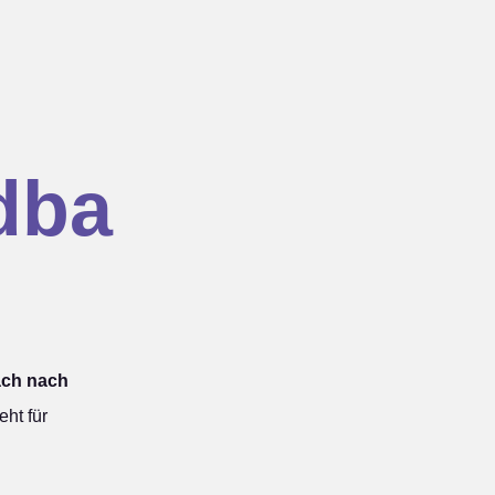
dba
ach nach
ht für