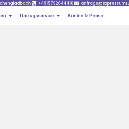
önchengladbach
+4915792644410
anfrage@expressumz
men
Umzugsservice
Kosten & Preise