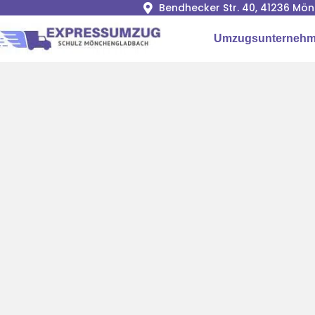
Bendhecker Str. 40, 41236 M
Umzugsunterneh