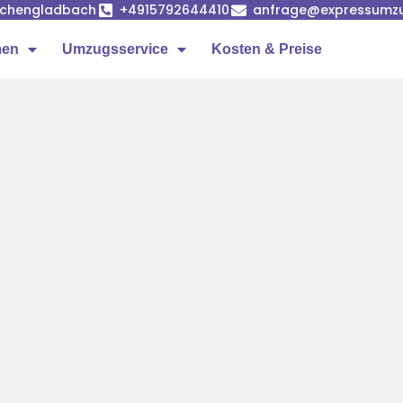
önchengladbach
+4915792644410
anfrage@expressumz
men
Umzugsservice
Kosten & Preise