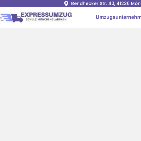
Bendhecker Str. 40, 41236 M
Umzugsunterneh