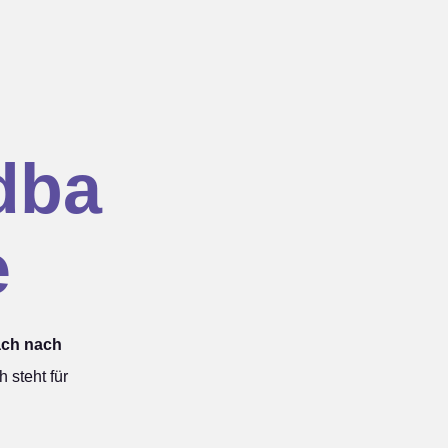
dba
e
ach nach
steht für