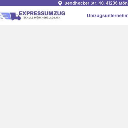
Bendhecker Str. 40, 41236 M
Umzugsunterneh