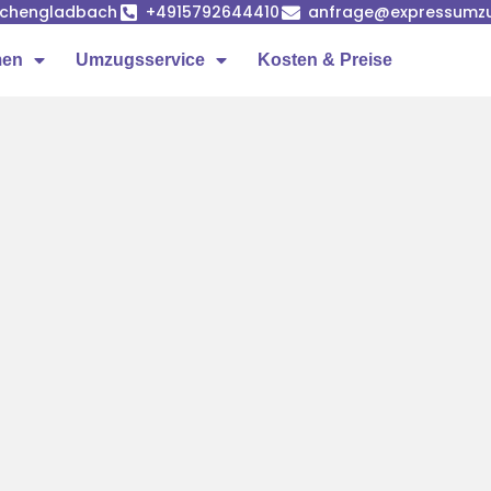
önchengladbach
+4915792644410
anfrage@expressumz
men
Umzugsservice
Kosten & Preise