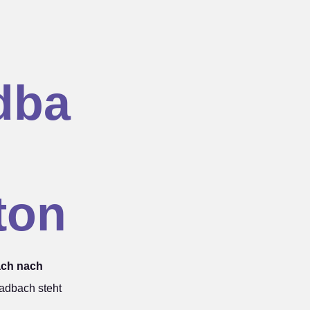
dba
ton
ach nach
dbach steht