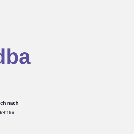
dba
ach nach
ht für