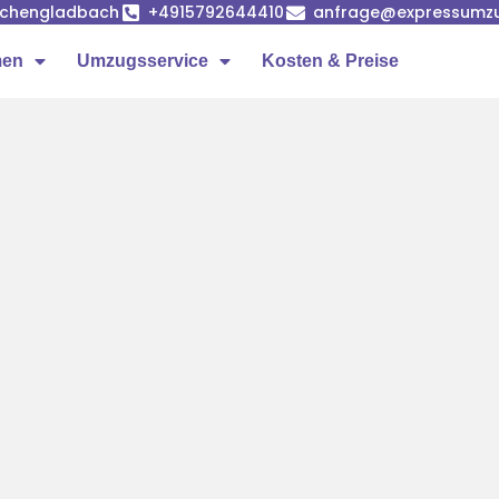
önchengladbach
+4915792644410
anfrage@expressumz
men
Umzugsservice
Kosten & Preise