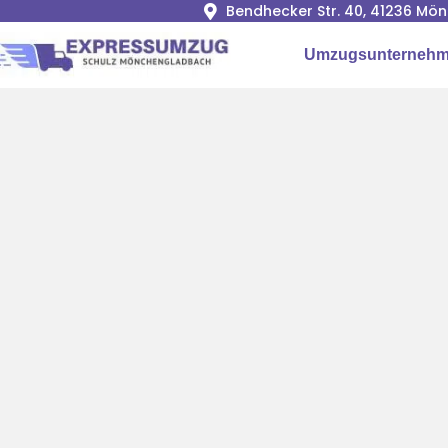
Bendhecker Str. 40, 41236 M
Umzugsunterneh