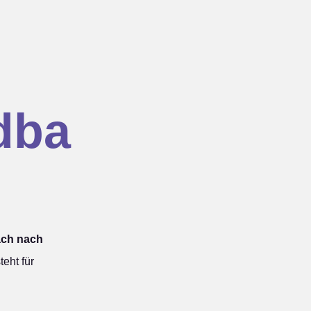
dba
ach nach
eht für