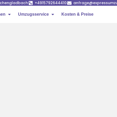
önchengladbach
+4915792644410
anfrage@expressumz
men
Umzugsservice
Kosten & Preise