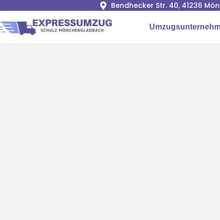
Bendhecker Str. 40, 41236 M
Umzugsunterneh