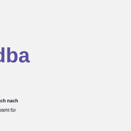
dba
ach nach
eht für