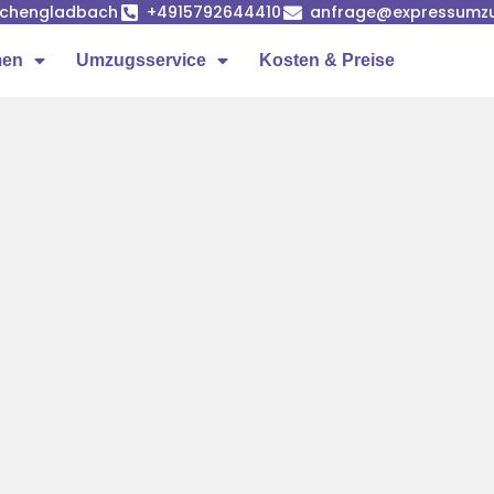
önchengladbach
+4915792644410
anfrage@expressumz
men
Umzugsservice
Kosten & Preise