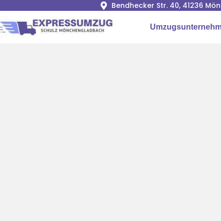
Bendhecker Str. 40, 41236 M
Umzugsunterneh