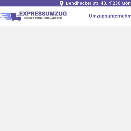
Bendhecker Str. 40, 41236 M
Umzugsunterneh