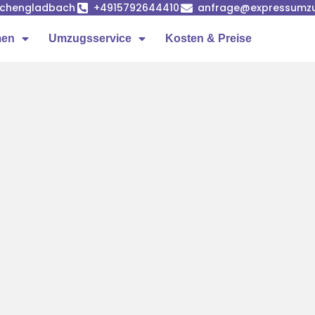
önchengladbach
+4915792644410
anfrage@expressumz
men
Umzugsservice
Kosten & Preise