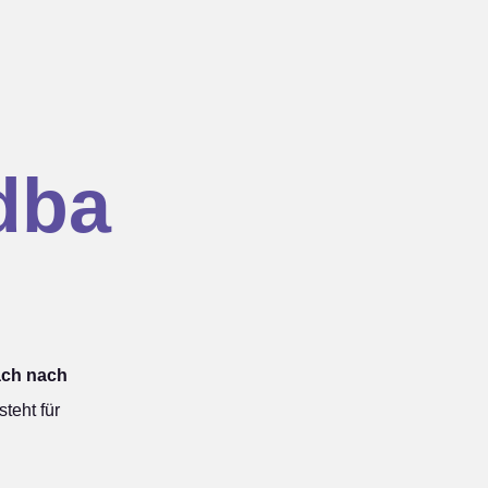
dba
ach nach
eht für