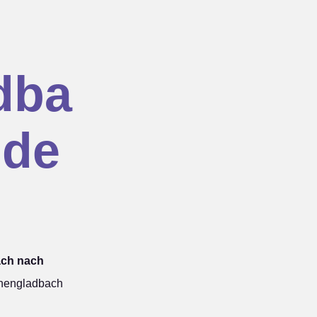
dba
 de
ach nach
hengladbach