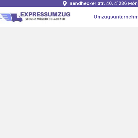
Bendhecker Str. 40, 41236 M
Umzugsunterneh