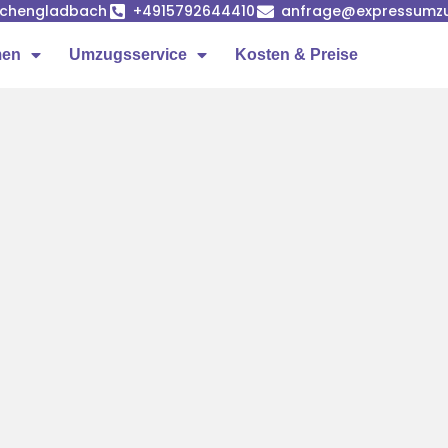
önchengladbach
+4915792644410
anfrage@expressumz
men
Umzugsservice
Kosten & Preise