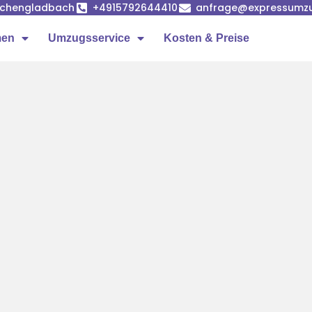
önchengladbach
+4915792644410
anfrage@expressumz
men
Umzugsservice
Kosten & Preise