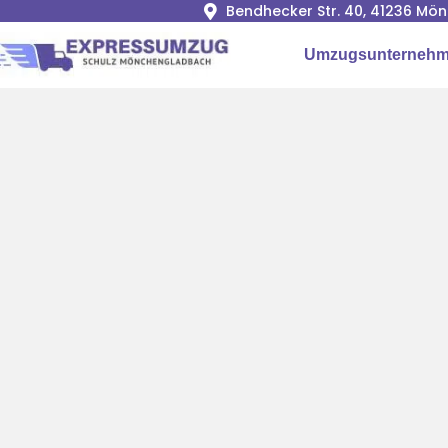
Bendhecker Str. 40, 41236 M
Umzugsunterneh