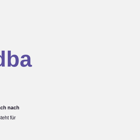
dba
ach nach
eht für