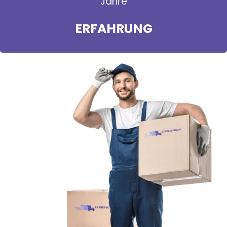
Jahre
ERFAHRUNG