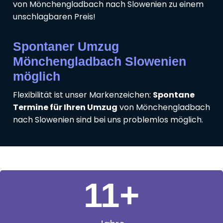
von Mönchengladbach nach Slowenien zu einem
unschlagbaren Preis!
Spontaner Umzug
Mönchengladbach Slowenien
möglich
Flexibilität ist unser Markenzeichen:
Spontane
Termine für Ihren Umzug
von Mönchengladbach
nach Slowenien sind bei uns problemlos möglich.
11
+