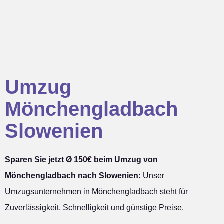
Umzug
Mönchengladbach
Slowenien
Sparen Sie jetzt Ø 150€ beim Umzug von
Mönchengladbach nach Slowenien:
Unser
Umzugsunternehmen in Mönchengladbach steht für
Zuverlässigkeit, Schnelligkeit und günstige Preise.