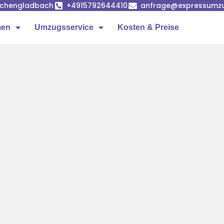
önchengladbach
+4915792644410
anfrage@expressumz
men
Umzugsservice
Kosten & Preise