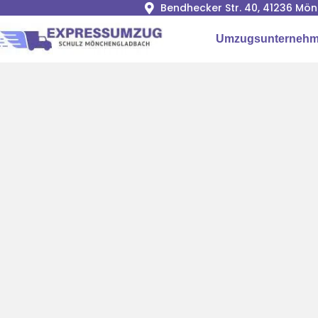
Bendhecker Str. 40, 41236 M
Umzugsunterneh