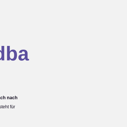
dba
ach nach
eht für