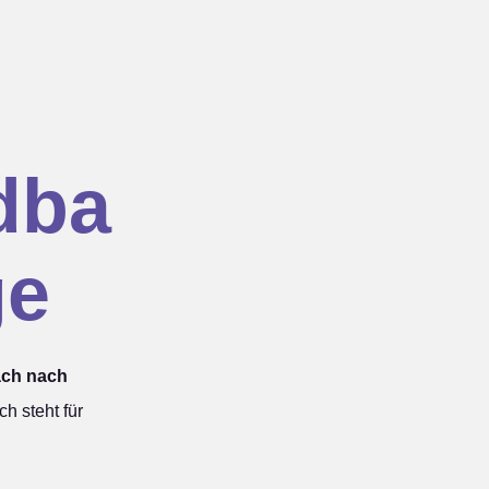
dba
ge
ach nach
 steht für