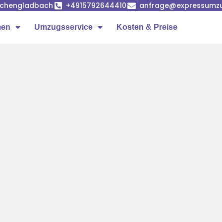
önchengladbach
+4915792644410
anfrage@expressumz
men
Umzugsservice
Kosten & Preise