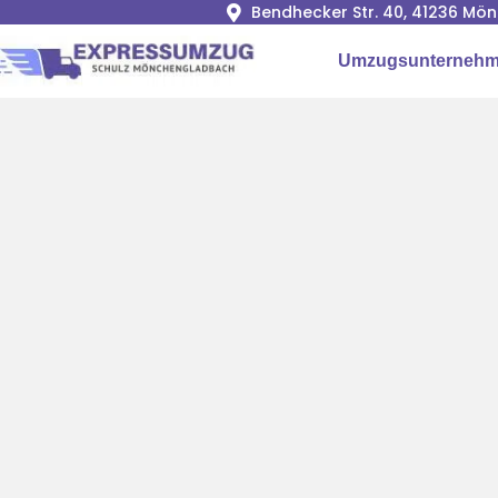
Bendhecker Str. 40, 41236 M
Umzugsunterneh