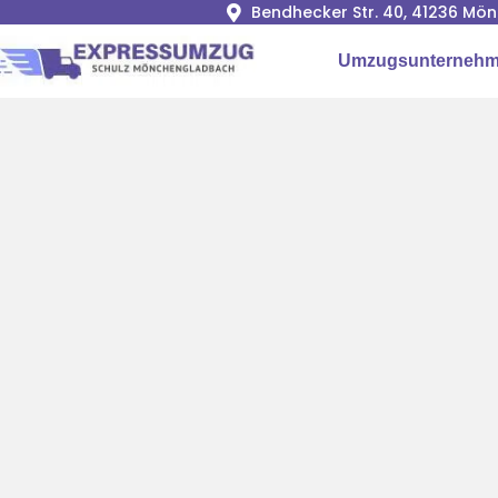
Bendhecker Str. 40, 41236 M
Umzugsunterneh