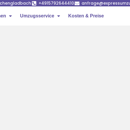
önchengladbach
+4915792644410
anfrage@expressumz
men
Umzugsservice
Kosten & Preise