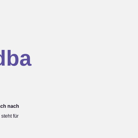
dba
ach nach
teht für